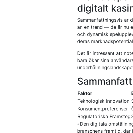
digitalt kas
Sammanfattningsvis är d
än en trend — de är nu en
och dynamisk spelupplev
deras marknadspotential
Det är intressant att n
bara ökar sina användarsi
underhållningslandskapet
Sammanfattni
Faktor
Teknologisk Innovation
Konsumentpreferenser
Regulatoriska Framsteg
«Den digitala omställning
branschens framtid, där 