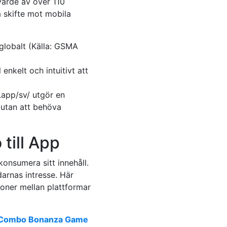
värde av över 110
a skifte mot mobila
lobalt (Källa: GSMA
nkelt och intuitivt att
app/sv/ utgör en
 utan att behöva
till App
onsumera sitt innehåll.
darnas intresse. Här
ioner mellan plattformar
Combo Bonanza Game