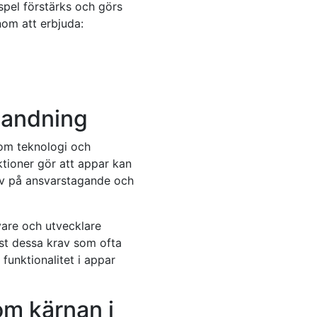
ospel förstärks och görs
nom att erbjuda:
landning
nom teknologi och
nktioner gör att appar kan
av på ansvarstagande och
ivare och utvecklare
ust dessa krav som ofta
funktionalitet i appar
om kärnan i