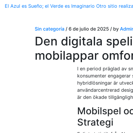
El Azul es Sueño; el Verde es Imaginario
Otro sitio real
Sin categoría
/ 6 de julio de 2025 / by
Admin
Den digitala spel
mobilappar omfo
I en period präglad av sn
konsumenter engagerar si
hybridlösningar är utvec
användarcentrerad desig
är den ökade tillgänglig
Mobilspel o
Strategi