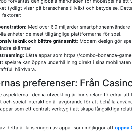
zoo
förväntas den globala marknaden för mobilspel nå ett 
lket tydligt visar på branschens tillväxt och betydelse. Dett
 faktorer:
enetration:
Med över 6,9 miljarder smartphoneanvändare g
ila enheter de mest tillgängliga plattformarna för spel.
nsiv teknik och bättre gränssnitt:
Modern design gör spel e
ndre skärmar.
streaming:
Lätta appar som https://combo-bonanza-game.
tt spelare kan öppna underhållning direkt i sina mobilnäten
aftfull hårdvara.
as preferenser: Från Casino 
aspekterna i denna utveckling är hur spelare föredrar att k
et och social interaktion är avgörande för att behålla använ
ppar som ett centralt verktyg i att skapa långsiktiga relat
n av detta är lanseringen av appar som möjliggör att
öppna 