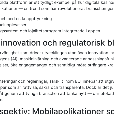
ilda plattform är ett tydligt exempel på hur digitala kasin
plikationer — en trend som har revolutionerat branschen ge
 spel med en knapptryckning
elupplevelser
ngssystem och lojalitetsprogram integrerade i appen
innovation och regulatorisk b
rvänlighet som driver utvecklingen utan även innovation i
telligens (AI), maskininlärning och avancerade anpassningsfu
elser, öka engagemanget och samtidigt möta strängare kr
seringar och regleringar, särskilt inom EU, innebär att utg
ar som är rättvisa, säkra och transparenta. Dock är det j
åt genom att tvinga branschen att tänka nytt — där utökad 
n.
pektiv: Mobilapplikationer s