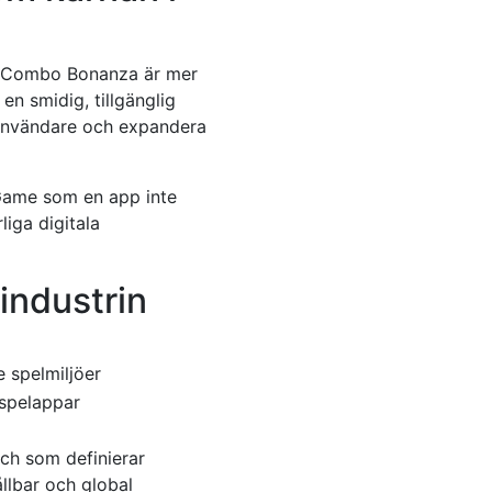
om Combo Bonanza är mer
en smidig, tillgänglig
 användare och expandera
 Game som en app inte
liga digitala
industrin
 spelmiljöer
 spelappar
sch som definierar
llbar och global