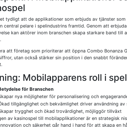
inospel
et tydligt att de applikationer som erbjuds av tjänster s
 central pelare i spelindustrins framtid. Genom att erbjuda 
else kan aktörer inom branschen skapa starkare band till
.
otera att företag som prioriterar att öppna Combo Bonanza
ffror, utan också stärker sin position i den snabbt föränder
.
ng: Mobilapparens roll i spel
Betydelse för Branschen
Skapar nya möjligheter för personalisering och engagerande
Ökad tillgänglighet och bekvämlighet driver användning av
Skapar trygghet och ökad trovärdighet, möjliggör tillväxt
en av kasinospel till mobilapplikationer är en strategisk ni
innovation och säkerhet går hand i hand för att skapa en hå