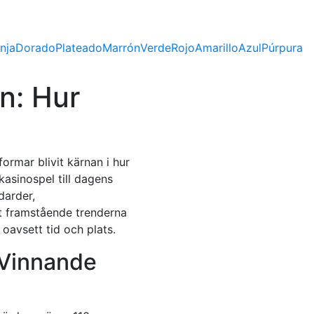
nja
Dorado
Plateado
Marrón
Verde
Rojo
Amarillo
Azul
Púrpura
n: Hur
ormar blivit kärnan i hur
asinospel till dagens
darder,
t framstående trenderna
oavsett tid och plats.
 Vinnande