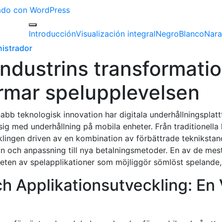
izado con WordPress
Introducción
Visualización integral
Negro
Blanco
Nara
istrador
industrins transformatio
rmar spelupplevelsen
abb teknologisk innovation har digitala underhållningsplattf
g med underhållning på mobila enheter. Från traditionella k
klingen driven av en kombination av förbättrade teknikstan
n och anpassning till nya betalningsmetoder. En av de mes
heten av spelapplikationer som möjliggör sömlöst spelande, 
ch Applikationsutveckling: En