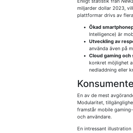
Enligt statistik från
New
miljarder dollar 2023, vi
plattformar drivs av flera
Ökad smartphonep
Intelligence) är mob
Utveckling av respo
använda även på mi
Cloud gaming och 
konkret möjlighet a
nedladdning eller kr
Konsumentern
En av de mest avgörande 
Modularitet, tillgängligh
framstår mobile gaming-a
och användare.
En intressant illustratio