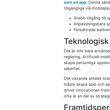
som en app
. Denna särsk
tillgängliga via mobilap
Snabb tillgång till
Anpassningsbara sp
Förbättrade belöni
Teknologisk 
Det är inte bara använda
reglering. Artificiell in
skapa personliga upplev
säkerhet.
Det växande antalet licen
måste skapa spel och app
driver innovationen fram
ofta är en del av strategi
Framtidspers