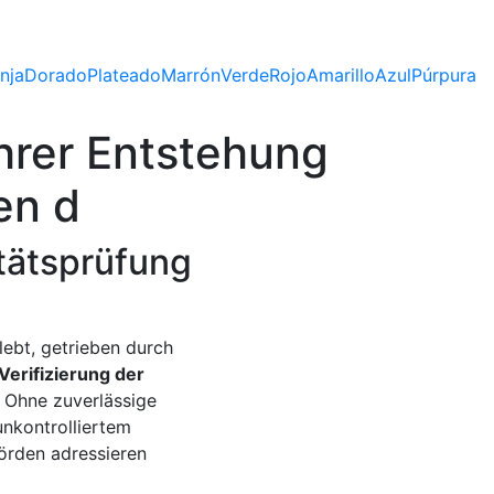
nja
Dorado
Plateado
Marrón
Verde
Rojo
Amarillo
Azul
Púrpura
ihrer Entstehung
en d
itätsprüfung
lebt, getrieben durch
Verifizierung der
. Ohne zuverlässige
unkontrolliertem
örden adressieren