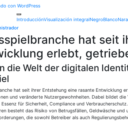
izado con WordPress
Introducción
Visualización integral
Negro
Blanco
Nara
istrador
sspielbranche hat seit 
icklung erlebt, getrieb
n die Welt der digitalen Ident
iel
anche hat seit ihrer Entstehung eine rasante Entwicklung er
onen und veränderte Nutzergewohnheiten. Dabei bildet die
e Essenz für Sicherheit, Compliance und Verbraucherschutz
ren besteht das Risiko von Betrugsfällen, Geldwäsche und 
orderungen, die sowohl Betreiber als auch Regulierungsbeh