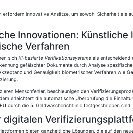
 erfordern innovative Ansätze, um sowohl Sicherheit als au
he Innovationen: Künstliche I
ische Verfahren
ben sich
KI-basierte Verifikationssysteme
als entscheidend 
rkennung gefälschter Dokumente durch Analyse spezifische
e Akzeptanz und Genauigkeit biometrischer Verfahren wie G
zierung.
zieren Menschfehler, beschleunigen den Verifizierungsproz
Zudem erleichtert die automatische Überprüfung die Einhaltu
 EU durch die 5. Geldwäscherichtlinie festgeschrieben sind.
r digitalen Verifizierungsplat
 Plattformen bieten ganzheitliche Lösungen, die auf den ne