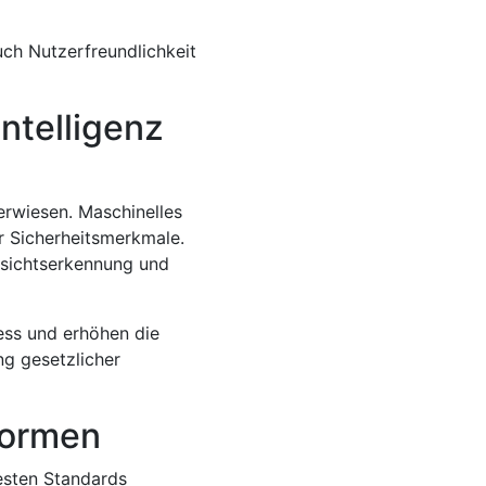
ch Nutzerfreundlichkeit
ntelligenz
erwiesen. Maschinelles
r Sicherheitsmerkmale.
esichtserkennung und
ess und erhöhen die
ng gesetzlicher
tformen
uesten Standards