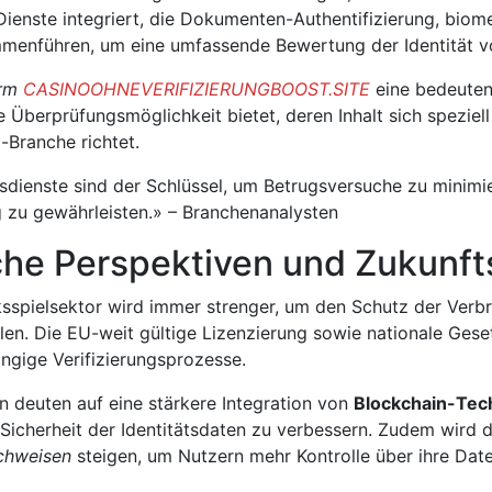
ienste integriert, die Dokumenten-Authentifizierung, biom
mmenführen, um eine umfassende Bewertung der Identität 
orm
CASINOOHNEVERIFIZIERUNGBOOST.SITE
eine bedeutend
e Überprüfungsmöglichkeit bietet, deren Inhalt sich speziell
-Branche richtet.
gsdienste sind der Schlüssel, um Betrugsversuche zu minimie
g zu gewährleisten.» – Branchenanalysten
che Perspektiven und Zukunft
sspielsektor wird immer strenger, um den Schutz der Verbra
len. Die EU-weit gültige Lizenzierung sowie nationale Ges
ngige Verifizierungsprozesse.
 deuten auf eine stärkere Integration von
Blockchain-Tec
Sicherheit der Identitätsdaten zu verbessern. Zudem wird 
achweisen
steigen, um Nutzern mehr Kontrolle über ihre Dat